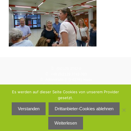
(0)2129 3742-0
+49 (0)2129 3742-390
Adlerstraße 3, D-42781 Haan
schulbuero@gymhaan.de
Instagram: gymnasium.haan
Es werden auf dieser Seite Cookies von unserem Provider
gesetzt.
© Städtisches Gymnasium Haan 2026
Verstanden
Drittanbieter-Cookies ablehnen
Datenschutzerklärung
Impressum
Weiterlesen