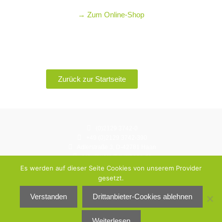
→ Zum Online-Shop
Zurück zur Startseite
(0)2129 3742-0
+49 (0)2129 3742-390
Adlerstraße 3, D-42781 Haan
schulbuero@gymhaan.de
Instagram: gymnasium.haan
Es werden auf dieser Seite Cookies von unserem Provider
gesetzt.
© Städtisches Gymnasium Haan 2026
Verstanden
Drittanbieter-Cookies ablehnen
Datenschutzerklärung
Impressum
Weiterlesen