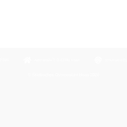
2-390
Adlerstraße 3, D-42781 Haan
schulbuero@
© Städtisches Gymnasium Haan 2026