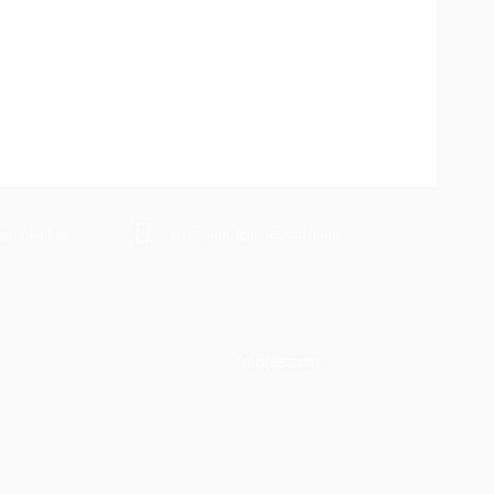
gymhaan.de
Instagram: gymnasium.haan
Impressum