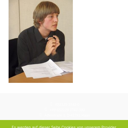
(0)2129 3742-0
+49 (0)2129 3742-390
Adlerstraße 3, D-42781 Haan
schulbuero@gymhaan.de
Instagram: gymnasium.haan
Es werden auf dieser Seite Cookies von unserem Provider