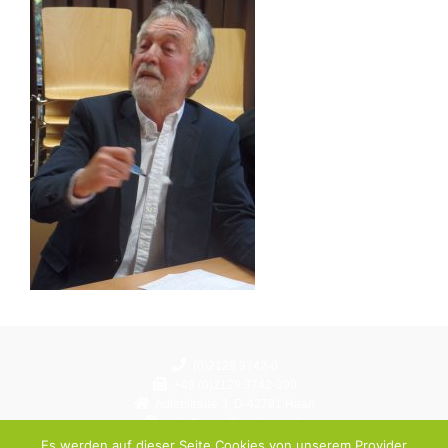
(0)2129 3742-0
+49 (0)2129 3742-390
Adlerstraße 3, D-42781 Haan
schulbuero@gymhaan.de
Instagram: gymnasium.haan
Es werden auf dieser Seite Cookies von unserem Provider