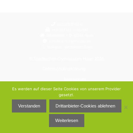
(0)2129 3742-0
+49 (0)2129 3742-390
Adlerstraße 3, D-42781 Haan
schulbuero@gymhaan.de
Instagram: gymnasium.haan
© Städtisches Gymnasium Haan 2026
Datenschutzerklärung
Impressum
Es werden auf dieser Seite Cookies von unserem Provider
gesetzt.
Verstanden
Drittanbieter-Cookies ablehnen
Weiterlesen