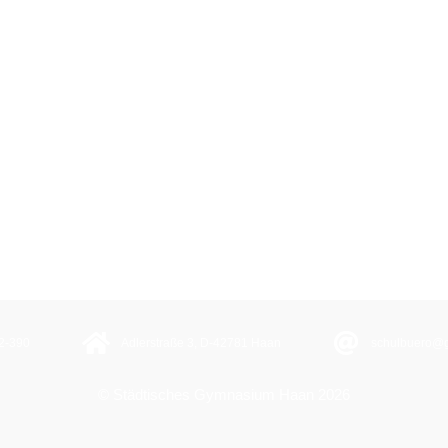
2-390
Adlerstraße 3, D-42781 Haan
schulbuero@
© Städtisches Gymnasium Haan 2026