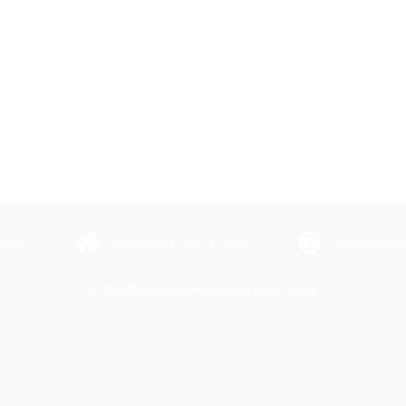
2-390
Adlerstraße 3, D-42781 Haan
schulbuero@g
© Städtisches Gymnasium Haan 2026