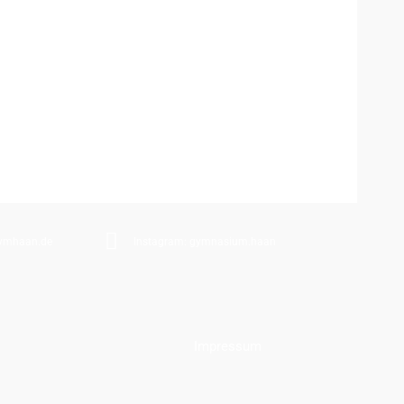
ymhaan.de
Instagram: gymnasium.haan
Impressum