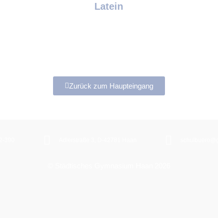
Latein
Zurück zum Haupteingang
2-390
Adlerstraße 3, D-42781 Haan
schulbuero@
© Städtisches Gymnasium Haan 2026