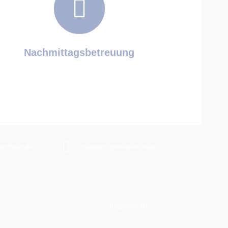
Nachmittagsbetreuung
gymhaan.de
Instagram: gymnasium.haan
Impressum