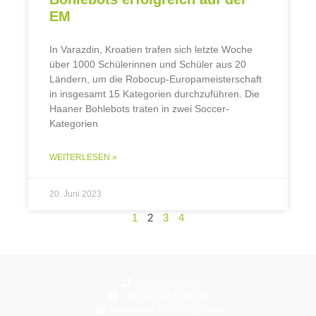
EM
In Varazdin, Kroatien trafen sich letzte Woche
über 1000 Schülerinnen und Schüler aus 20
Ländern, um die Robocup-Europameisterschaft
in insgesamt 15 Kategorien durchzuführen. Die
Haaner Bohlebots traten in zwei Soccer-
Kategorien
WEITERLESEN »
20. Juni 2023
1
2
3
4
(0)2129 3742-0
+49 (0)2129 3742-390
Adlerstraße 3, D-42781 Haan