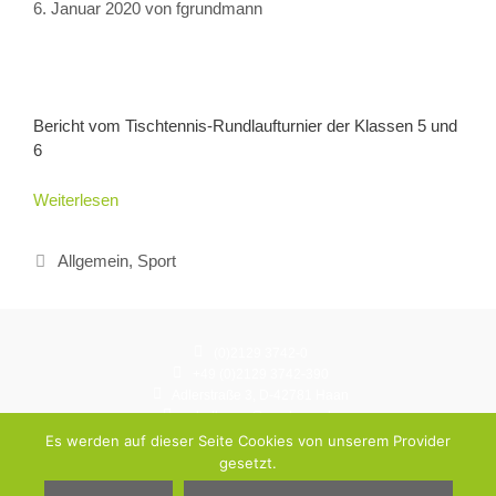
6. Januar 2020
von
fgrundmann
Bericht vom Tischtennis-Rundlaufturnier der Klassen 5 und
6
Weiterlesen
Allgemein
,
Sport
(0)2129 3742-0
+49 (0)2129 3742-390
Adlerstraße 3, D-42781 Haan
schulbuero@gymhaan.de
Instagram: gymnasium.haan
Es werden auf dieser Seite Cookies von unserem Provider
gesetzt.
© Städtisches Gymnasium Haan 2026