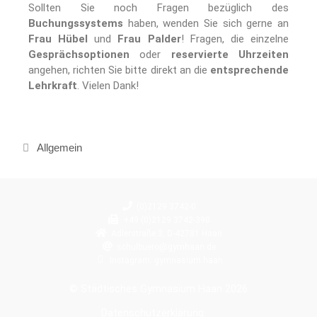
Sollten Sie noch Fragen bezüglich des
Buchungssystems
haben, wenden Sie sich gerne an
Frau Hübel
und
Frau Palder
! Fragen, die einzelne
Gesprächsoptionen
oder
reservierte Uhrzeiten
angehen, richten Sie bitte direkt an die
entsprechende
Lehrkraft
. Vielen Dank!
Allgemein
(0)2129 3742-0
+49 (0)2129 3742-390
Adlerstraße 3, D-42781 Haan
schulbuero@gymhaan.de
Instagram: gymnasium.haan
© Städtisches Gymnasium Haan 2026
Datenschutzerklärung