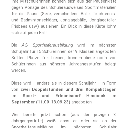
Ihre MitschülerInnen können sich aus der Pausenkiste
gegen Vorlage des Schülerausweises Sportmaterialien
für die Pause (Seile, verschiedene Bälle, Tischtennis-
und Badmintonschläger, Jonglagebälle, Jonglageteller,
Frisbees usw.) ausleihen. Ein Blick in diese Kiste lohnt
sich auf jeden Fall!
Die
AG Sporthelferausbildung
wird im nächsten
Schuljahr für 15 SchülerInnen der 9. Klassen angeboten.
Sollten Plätze frei bleiben, können diese noch von
SchülerInnen aus höheren Jahrgangsstufen belegt
werden.
Diese wird – anders als in diesem Schuljahr – in Form
von
zwei Doppelstunden und drei Kompakttagen
im Sport- und Erlebnisdorf Hinsbeck im
September (11.09-13.09.23)
angeboten.
Wer bereits jetzt schon (aus der jetzigen 8.
Jahrgangsstufe) weiß, dass er oder sie an der
Sporthelferausbildung im nächsten Schuljahr