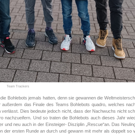
Team Trackers
 die Bohlebots jemals hatten, denn sie gewannen die Weltmeistersch
r außerdem das Finale des Teams Bohlebots quadro, welches nac
en verlässt. Dies bedeute jedoch nicht, dass der Nachwuchs nicht sc
ro nachzueifern. Und so traten die Bohlebots auch dieses Jahr wie
 und neu auch in der Einsteiger- Disziplin „Rescue“an. Das Neulin
n der ersten Runde an durch und gewann mit mehr als doppelt so v