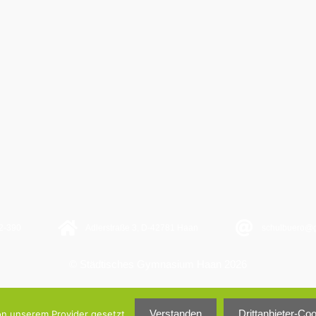
2-390
Adlerstraße 3, D-42781 Haan
schulbuero@
© Städtisches Gymnasium Haan 2026
Verstanden
Drittanbieter-Co
on unserem Provider gesetzt.