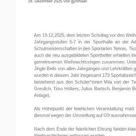
18. Dezember 2025
von
gymhaan
Am 19.12.2025, dem letzten Schultag vor den Weih
Jahrgangsstufen 5-7 in der Sporthalle an der A
Schulmeisterschaften in den Sportarten Tennis, Tisc
auch die neu ausgebildeten Sporthelfer erhielten 
gemeinsamen Weihnachtssingen zusammen. Unter Le
Jingle Bells von allen Jahrgängen und Lehrkräften 
wurden in diesem Jahr insgesamt 173 Sportabzeich
bestehend aus den Schüler*innen Mila von der T
Greulich, Timo Hölters, Julius Bartsch, Benjamin 
Anlage).
Als Höhepunkt der feierlichen Veranstaltung maß 
diesmal wegen der Umstellung auf G9 ausnahmswei
Nach dem Ende der feierlichen Ehrung fanden klass
Weihnachtsferien entlassen wurden.