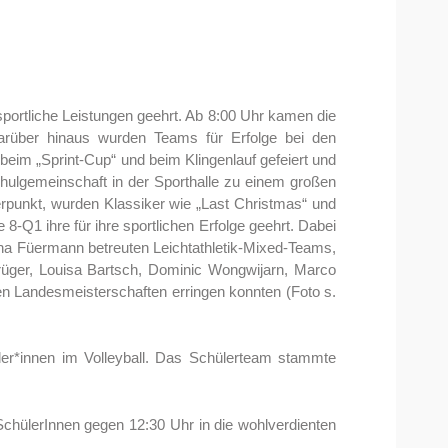
rtliche Leistungen geehrt. Ab 8:00 Uhr kamen die
Darüber hinaus wurden Teams für Erfolge bei den
 beim „Sprint-Cup“ und beim Klingenlauf gefeiert und
chulgemeinschaft in der Sporthalle zu einem großen
punkt, wurden Klassiker wie „Last Christmas“ und
-Q1 ihre für ihre sportlichen Erfolge geehrt. Dabei
na Füermann betreuten Leichtathletik-Mixed-Teams,
üger, Louisa Bartsch, Dominic Wongwijarn, Marco
en Landesmeisterschaften erringen konnten (Foto s.
ler*innen im Volleyball. Das Schülerteam stammte
SchülerInnen gegen 12:30 Uhr in die wohlverdienten