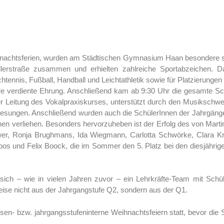
nachtsferien, wurden am Städtischen Gymnasium Haan besondere spo
dlerstraße zusammen und erhielten zahlreiche Sportabzeichen. 
htennis, Fußball, Handball und Leichtathletik sowie für Platzierungen
ihre verdiente Ehrung. Anschließend kam ab 9:30 Uhr die gesamte S
itung des Vokalpraxiskurses, unterstützt durch den Musikschwer
gesungen. Anschließend wurden auch die SchülerInnen der Jahrgänge 8
en verliehen. Besonders hervorzuheben ist der Erfolg des von Marti
wer, Ronja Brughmans, Ida Wiegmann, Carlotta Schwörke, Clara Kr
Boos und Felix Boock, die im Sommer den 5. Platz bei den diesjährig
sich – wie in vielen Jahren zuvor – ein Lehrkräfte-Team mit Schü
se nicht aus der Jahrgangstufe Q2, sondern aus der Q1.
en- bzw. jahrgangsstufeninterne Weihnachtsfeiern statt, bevor die 