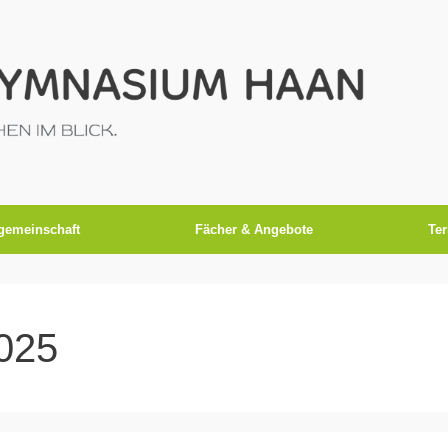
gemeinschaft
Fächer & Angebote
Te
025