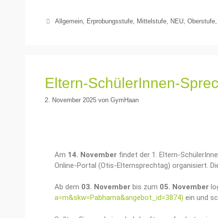
Allgemein
,
Erprobungsstufe
,
Mittelstufe
,
NEU
,
Oberstufe
Eltern-SchülerInnen-Spre
2. November 2025
von
GymHaan
Am
14. November
findet der 1. Eltern-SchülerI
Online-Portal (Otis-Elternsprechtag) organisiert. D
Ab dem
03. November
bis zum
05. November
log
a=m&skw=Pabhama&angebot_id=3874)
ein und s