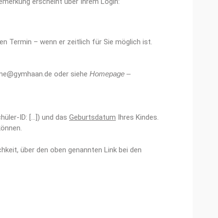
Bemerkung erscheint über Ihrem Login:
en Termin – wenn er zeitlich für Sie möglich ist.
me@gymhaan.de
oder siehe
Homepage –
üler-ID: […]) und das
Geburtsdatum
Ihres Kindes.
können.
hkeit, über den oben genannten Link bei den