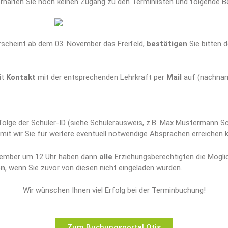
, erhalten Sie noch keinen Zugang zu den Terminlisten und folgende 
rscheint ab dem 03. November das Freifeld,
bestätigen
Sie bitten d
it
Kontakt
mit der entsprechenden Lehrkraft per
Mail
auf (
nachna
nfolge der
Schüler-ID
(siehe Schülerausweis, z.B. Max Mustermann Sch
amit wir Sie für weitere eventuell notwendige Absprachen erreichen 
vember um 12 Uhr haben dann
alle
Erziehungsberechtigten die Möglic
en
, wenn Sie zuvor von diesen nicht eingeladen wurden.
Wir wünschen Ihnen viel Erfolg bei der Terminbuchung!
Zum Buchungsportal Otis