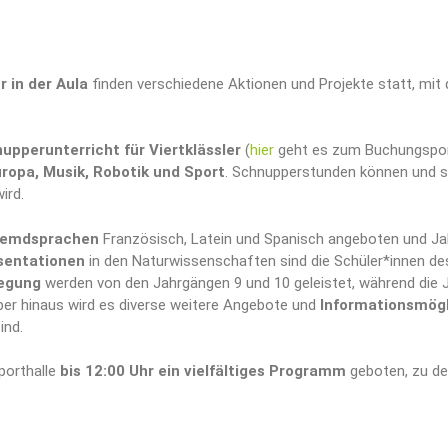
r in der Aula
finden verschiedene Aktionen und Projekte statt, mit
upperunterricht für Viertklässler
(
hier
geht es zum Buchungsporta
opa, Musik, Robotik und Sport
. Schnupperstunden können und s
ird.
Fremdsprachen
Französisch, Latein und Spanisch angeboten und Jah
sentationen
in den Naturwissenschaften sind die Schüler*innen des
legung
werden von den Jahrgängen 9 und 10 geleistet, während die
er hinaus wird es diverse weitere Angebote und
Informationsmögl
ind.
porthalle
bis 12:00 Uhr ein vielfältiges Programm
geboten, zu de