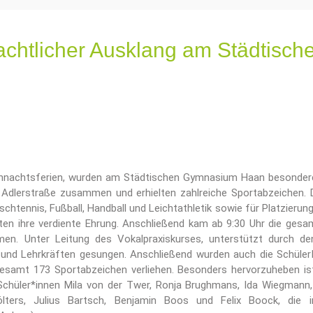
achtlicher Ausklang am Städtis
ihnachtsferien, wurden am Städtischen Gymnasium Haan besondere 
r Adlerstraße zusammen und erhielten zahlreiche Sportabzeichen.
chtennis, Fußball, Handball und Leichtathletik sowie für Platzierun
lten ihre verdiente Ehrung. Anschließend kam ab 9:30 Uhr die ges
. Unter Leitung des Vokalpraxiskurses, unterstützt durch den
 und Lehrkräften gesungen. Anschließend wurden auch die SchülerI
gesamt 173 Sportabzeichen verliehen. Besonders hervorzuheben i
chüler*innen Mila von der Twer, Ronja Brughmans, Ida Wiegmann, 
lters, Julius Bartsch, Benjamin Boos und Felix Boock, die