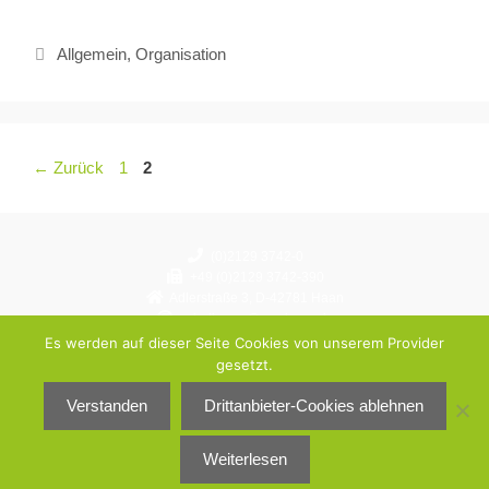
Allgemein
,
Organisation
←
Zurück
1
2
(0)2129 3742-0
+49 (0)2129 3742-390
Adlerstraße 3, D-42781 Haan
schulbuero@gymhaan.de
Instagram: gymnasium.haan
Es werden auf dieser Seite Cookies von unserem Provider
gesetzt.
© Städtisches Gymnasium Haan 2026
Verstanden
Drittanbieter-Cookies ablehnen
Datenschutzerklärung
Impressum
Weiterlesen