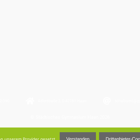
2-390
Adlerstraße 3, D-42781 Haan
schulbuero@g
© Städtisches Gymnasium Haan 2026
Verstanden
Drittanbieter-Co
on unserem Provider gesetzt.