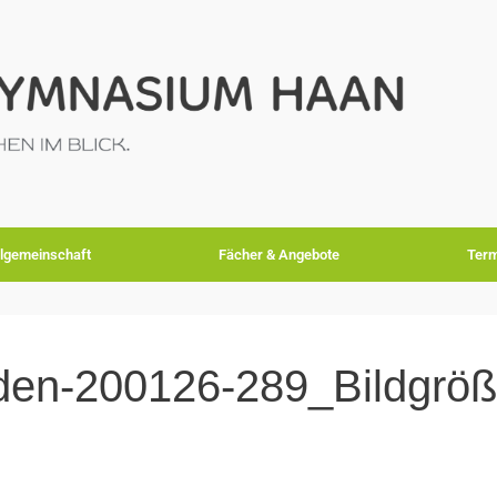
lgemeinschaft
Fächer & Angebote
Term
aden-200126-289_Bildgrö