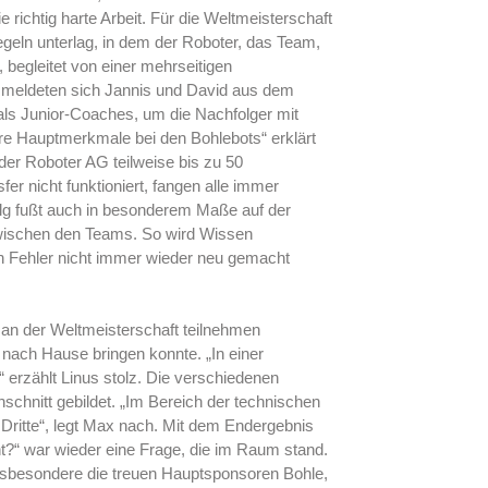
ichtig harte Arbeit. Für die Weltmeisterschaft
egeln unterlag, in dem der Roboter, das Team,
 begleitet von einer mehrseitigen
n meldeten sich Jannis und David aus dem
ls Junior-Coaches, um die Nachfolger mit
ere Hauptmerkmale bei den Bohlebots“ erklärt
der Roboter AG teilweise bis zu 50
r nicht funktioniert, fangen alle immer
folg fußt auch in besonderem Maße auf der
wischen den Teams. So wird Wissen
n Fehler nicht immer wieder neu gemacht
n der Weltmeisterschaft teilnehmen
 nach Hause bringen konnte. „In einer
t“ erzählt Linus stolz. Die verschiedenen
chnitt gebildet. „Im Bereich der technischen
itte“, legt Max nach. Mit dem Endergebnis
ht?“ war wieder eine Frage, die im Raum stand.
 insbesondere die treuen Hauptsponsoren Bohle,