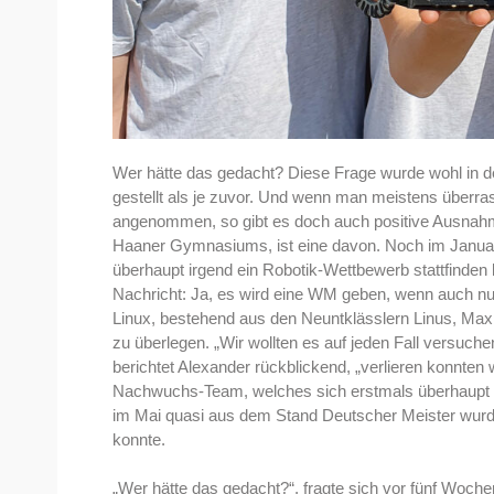
Wer hätte das gedacht? Diese Frage wurde wohl in de
gestellt als je zuvor. Und wenn man meistens überr
angenommen, so gibt es doch auch positive Ausnah
Haaner Gymnasiums, ist eine davon. Noch im Januar
überhaupt irgend ein Robotik-Wettbewerb stattfinden
Nachricht: Ja, es wird eine WM geben, wenn auch nur
Linux, bestehend aus den Neuntklässlern Linus, Max,
zu überlegen. „Wir wollten es auf jeden Fall versuch
berichtet Alexander rückblickend, „verlieren konnten 
Nachwuchs-Team, welches sich erstmals überhaupt a
im Mai quasi aus dem Stand Deutscher Meister wurde 
konnte.
„Wer hätte das gedacht?“, fragte sich vor fünf Woche