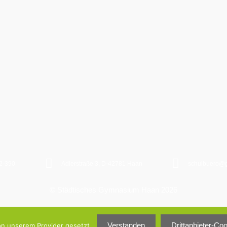
2-390
Adlerstraße 3, D-42781 Haan
schulbuero@
© Städtisches Gymnasium Haan 2026
Verstanden
Drittanbieter-Co
on unserem Provider gesetzt.