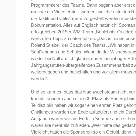
Programmierer des Teams. Dann begann aber erst die r
musste ein Video erstellt werden, welches strikten R
die Taktik und vieles mehr vorgestellt werden musste,
Dokumentation. Alles auf Englisch natürlich! Sponta
erfolgreichen 2019er WM-Team „Bohlebots-Quadro“ a
wertvollen Tipps zu unterstützen. „Das ist eines uns
Roland Stiebel, der Coach des Teams. „Wir haben in 
Schülerinnen und Schüler. Wenn da der Wissenstransfe
wieder bei Null an. Ich glaube, unser langjähriger Er
Jahrgangsstufen-übergreifenden Zusammenarbeit z
weitergegeben und beibehalten und vor allem müsse
werden“.
Und so kam es, dass das Nachwuchsteam nicht nur a
konnte, sondern auch einen
3. Platz
als Endergebnis
Teildisziplin haben wir sogar einen ersten Platz gehol
Challenges wurden am Ende aufaddiert und ein Durchs
Aufgaben waren wir am Ende in Summe auch schon Dr
waren alle mehr als zufrieden. „Wer hätte das gedac
Vielleicht hatten die Sponsoren so ein Gefühl, denn