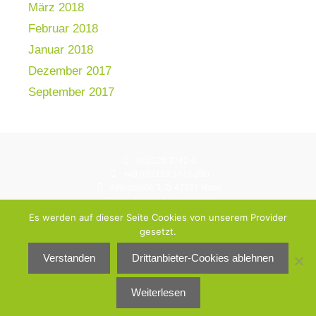
März 2018
Februar 2018
Januar 2018
Dezember 2017
September 2017
(0)2129 3742-0
+49 (0)2129 3742-390
Adlerstraße 3, D-42781 Haan
schulbuero@gymhaan.de
Instagram: gymnasium.haan
Es werden auf dieser Seite Cookies von unserem Provider
gesetzt.
© Städtisches Gymnasium Haan 2026
Verstanden
Drittanbieter-Cookies ablehnen
Datenschutzerklärung
Impressum
Weiterlesen