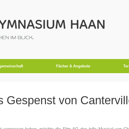
gemeinschaft
Fächer & Angebote
Te
 Gespenst von Cantervil
st vergessen haben, möchte die Film AG das tolle Musical von Ch