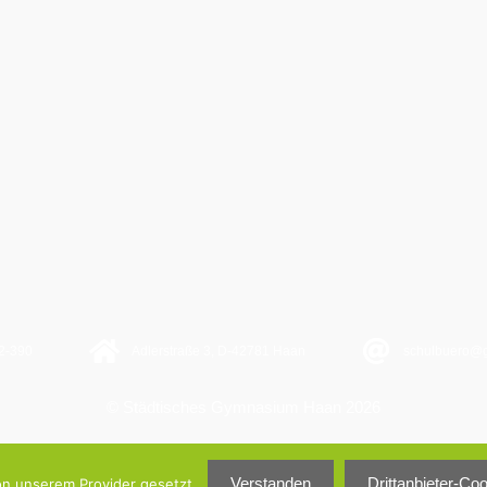
2-390
Adlerstraße 3, D-42781 Haan
schulbuero@
© Städtisches Gymnasium Haan 2026
Verstanden
Drittanbieter-Co
on unserem Provider gesetzt.